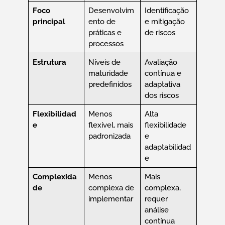
Foco
Desenvolvim
Identificação
principal
ento de
e mitigação
práticas e
de riscos
processos
Estrutura
Níveis de
Avaliação
maturidade
contínua e
predefinidos
adaptativa
dos riscos
Flexibilidad
Menos
Alta
e
flexível, mais
flexibilidade
padronizada
e
adaptabilidad
e
Complexida
Menos
Mais
de
complexa de
complexa,
implementar
requer
análise
contínua