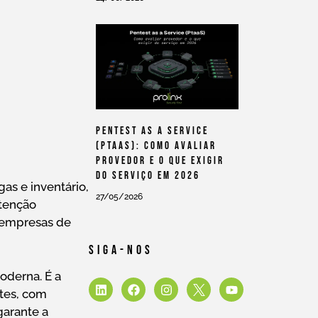
Pentest As A Service
(PtaaS): Como Avaliar
Provedor E O Que Exigir
Do Serviço Em 2026
as e inventário,
27/05/2026
utenção
a empresas de
Siga-Nos
oderna. É a
ntes, com
garante a