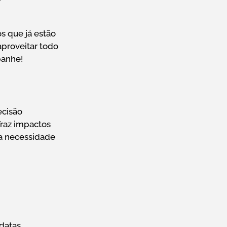
s que já estão
aproveitar todo
panhe!
ecisão
Traz impactos
 a necessidade
 datas