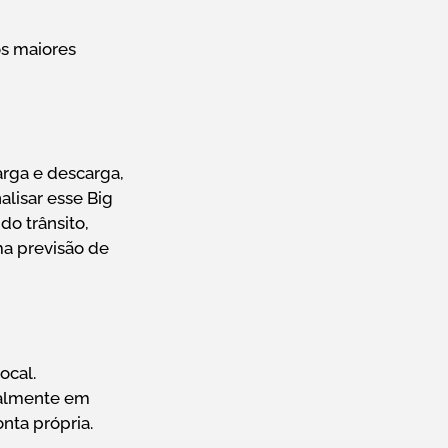
os maiores
rga e descarga,
lisar esse Big
do trânsito,
ma previsão de
ocal.
ualmente em
onta própria.