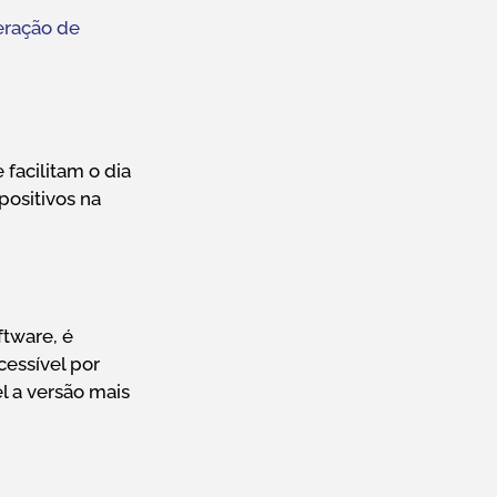
eração de
facilitam o dia
positivos na
tware, é
essível por
l a versão mais