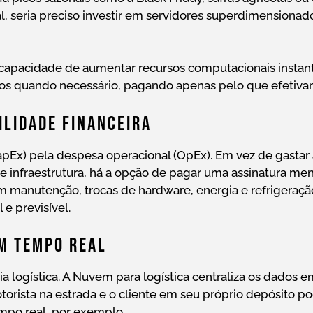
 seria preciso investir em servidores superdimensionado
a capacidade de aumentar recursos computacionais inst
los quando necessário, pagando apenas pelo que efetiva
bilidade Financeira
apEx) pela despesa operacional (OpEx). Em vez de gastar
 e infraestrutura, há a opção de pagar uma assinatura me
com manutenção, trocas de hardware, energia e refrigeraçã
e previsível.
Em Tempo Real
ia logística. A Nuvem para logística centraliza os dados 
otorista na estrada e o cliente em seu próprio depósito 
mpo real, por exemplo.