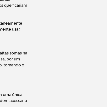
s que ficariam
antaneamente
mente usar.
 altas somas na
nsal por um
o, tornando o
em uma única
podem acessar o