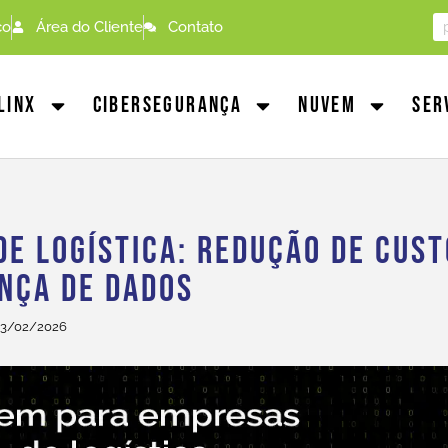
co
Área do Cliente
Contato
linx
Cibersegurança
Nuvem
Ser
e Logística: Redução De Cust
ança De Dados
23/02/2026