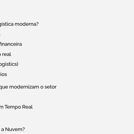
gística moderna?
a
financeira
 real
ogistics)
cios
 que modernizam o setor
em Tempo Real
a a Nuvem?