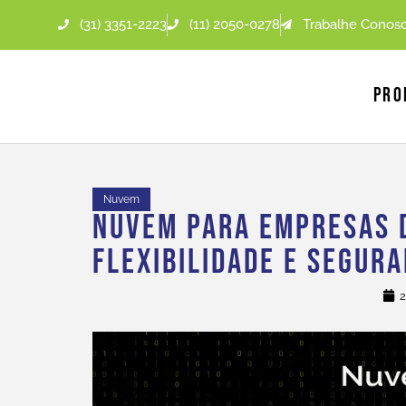
(31) 3351-2223
(11) 2050-0278
Trabalhe Conos
Pro
Nuvem
Nuvem Para Empresas D
Flexibilidade E Segur