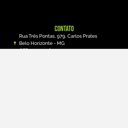
Contato
Rua Três Pontas, 979, Carlos Prates
Belo Horizonte - MG
CEP: 30710-560
R. Augusto Perroni, 268 - Butantã
São Paulo - SP
CEP: 05539-020
(31) 3351-2223
(11) 2050-0278
marketing@prolinx.com.br