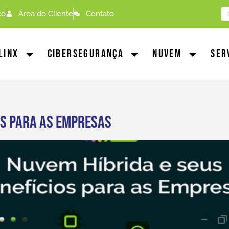
co
Área do Cliente
Contato
linx
Cibersegurança
Nuvem
Ser
os para as Empresas