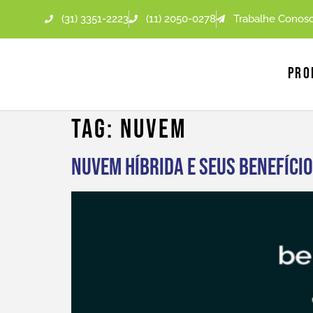
(31) 3351-2223
(11) 2050-0278
Trabalhe Conos
Pro
Tag:
Nuvem
Nuvem Híbrida e seus benefíci