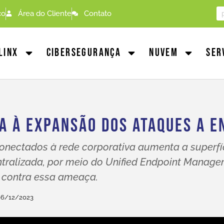
co
Área do Cliente
Contato
linx
Cibersegurança
Nuvem
Ser
a À Expansão Dos Ataques A E
conectados à rede corporativa aumenta a superfí
tralizada, por meio do Unified Endpoint Manage
 contra essa ameaça.
06/12/2023