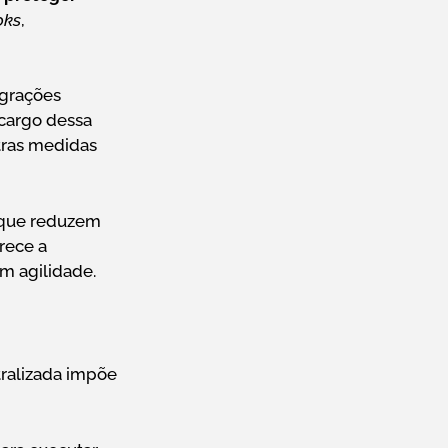
oks
,
egrações
 cargo dessa
tras medidas
 que reduzem
rece a
m agilidade.
ralizada impõe