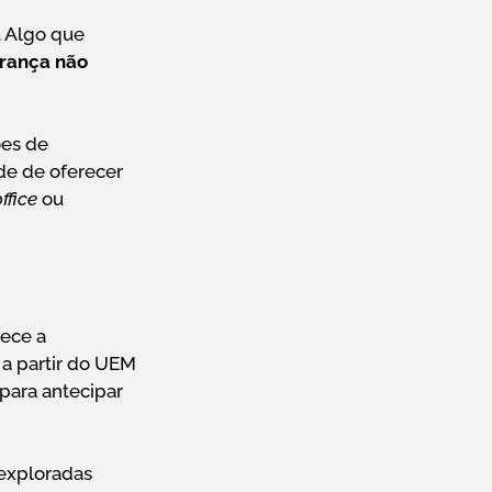
. Algo que
urança não
ões de
de de oferecer
ffice
ou
ece a
a partir do UEM
para antecipar
 exploradas