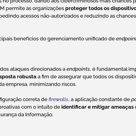
s no processo, dando aos cibercriminosos mais chances p
M permite às organizações
proteger todos os dispositiv
mpedindo acessos não-autorizados e reduzindo as chance
ncipais benefícios do gerenciamento unificado de
endpoint
dos ataques direcionados a
endpoints
, é fundamental i
sposta robusta
a fim de assegurar que todos os disposit
da empresa, minimizando riscos.
iguração correta de
firewalls
, a aplicação constante de
p
oativas com o intuito de
identificar e mitigar ameaças
urança da Informação.