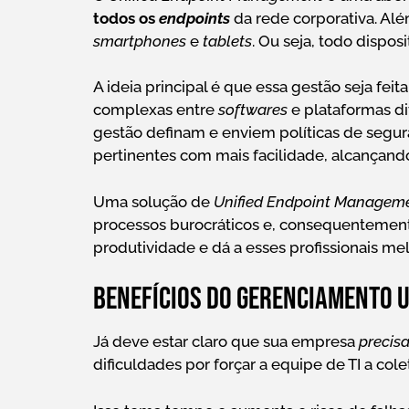
todos os
endpoints
da rede corporativa. Al
smartphones
e
tablets
. Ou seja, todo dispos
A ideia principal é que essa gestão seja feit
complexas entre
softwares
e plataformas di
gestão definam e enviem políticas de segu
pertinentes com mais facilidade, alcançan
Uma solução de
Unified Endpoint Managem
processos burocráticos e, consequentemente
produtividade e dá a esses profissionais m
Benefícios do gerenciamento u
Já deve estar claro que sua empresa
precis
dificuldades por forçar a equipe de TI a cole