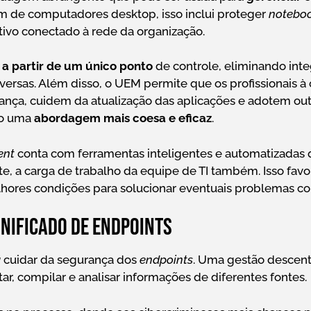
ém de computadores desktop, isso inclui proteger
notebo
itivo conectado à rede da organização.
a
a partir de um único ponto
de controle, eliminando int
versas. Além disso, o UEM permite que os profissionais à
rança, cuidem da atualização das aplicações e adotem ou
do uma
abordagem mais coesa e eficaz
.
ent
conta com ferramentas inteligentes e automatizadas
, a carga de trabalho da equipe de TI também. Isso favo
elhores condições para solucionar eventuais problemas co
nificado de endpoints
a
cuidar da segurança dos
endpoints
. Uma gestão descent
tar, compilar e analisar informações de diferentes fontes.