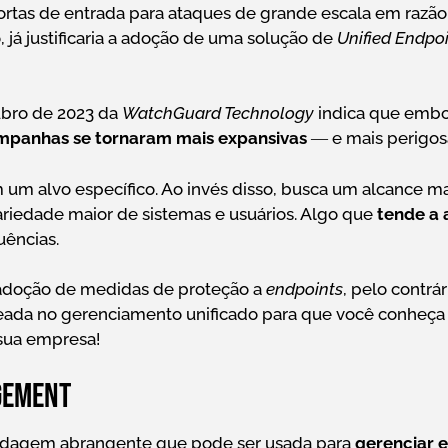
tas de entrada para ataques de grande escala em razão
ó, já justificaria a adoção de uma solução de
Unified Endp
bro de 2023 da
WatchGuard Technology
indica que embo
mpanhas se tornaram mais expansivas
― e mais perigos
m alvo específico. Ao invés disso, busca um alcance ma
riedade maior de sistemas e usuários. Algo que
tende a
uências.
a adoção de medidas de proteção a
endpoints
, pelo contrár
seada no gerenciamento unificado para que você conheça 
 sua empresa!
gement
dagem abrangente que pode ser usada para
gerenciar 