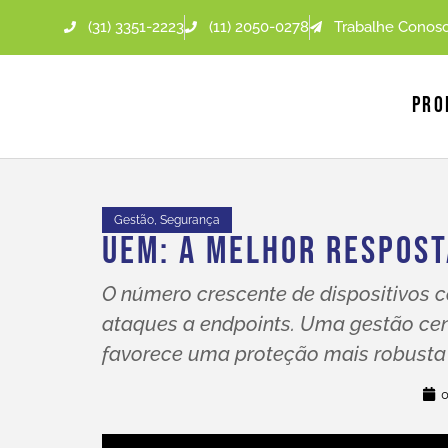
(31) 3351-2223
(11) 2050-0278
Trabalhe Conos
Pro
Gestão
,
Segurança
UEM: A Melhor Respost
O número crescente de dispositivos 
ataques a endpoints. Uma gestão cen
favorece uma proteção mais robusta