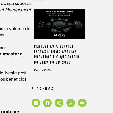
 de sua suposta
oint Management
ra o volume de
as.
Pentest As A Service
ior,
(PtaaS): Como Avaliar
 aumentar a
Provedor E O Que Exigir
Do Serviço Em 2026
27/05/2026
io. Neste post,
os benefícios
Siga-Nos
e proteger