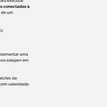
ara executar
os conectados à
s de um
s:
mplementar uma
ivos estejam em
atches
de
com celeridade.