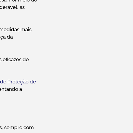
derável, as
 medidas mais
nça da
 eficazes de
 de Proteção de
mentando a
os, sempre com