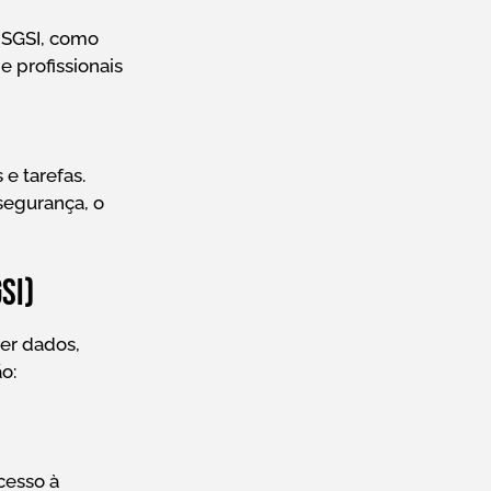
 SGSI, como
e profissionais
e tarefas.
segurança, o
SI)
er dados,
o:
cesso à