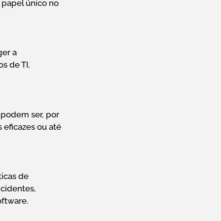
 papel único no
ger a
s de TI,
 podem ser, por
 eficazes ou até
icas de
ncidentes,
oftware.