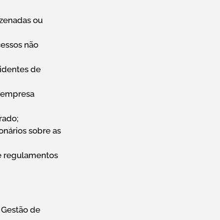
azenadas ou
cessos não
identes de
a empresa
rado;
nários sobre as
e regulamentos
 Gestão de