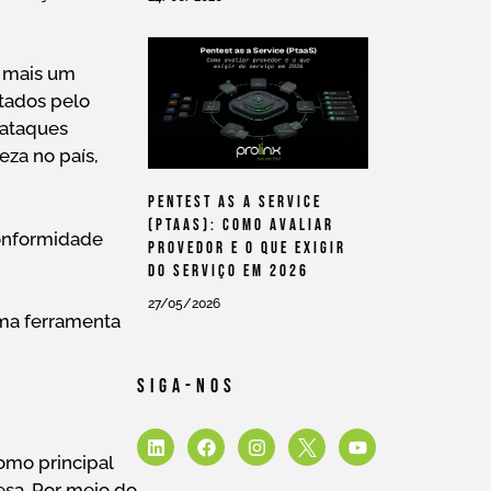
é mais um
ntados pelo
 ataques
za no país,
Pentest As A Service
(PtaaS): Como Avaliar
conformidade
Provedor E O Que Exigir
Do Serviço Em 2026
27/05/2026
uma ferramenta
Siga-Nos
omo principal
esa. Por meio do